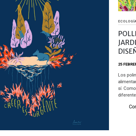
ECOLOGÍA
POLL
JARD
DISE
25 FEBRE
Los poli
alimenta
sí. Como
diferent
Com