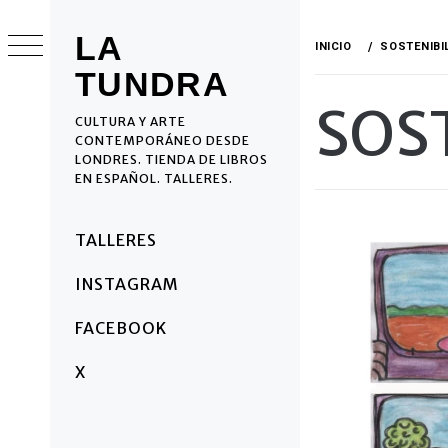
Ir
al
LA
INICIO
SOSTENIBI
contenido
TUNDRA
SOS
CULTURA Y ARTE
CONTEMPORÁNEO DESDE
LONDRES. TIENDA DE LIBROS
EN ESPAÑOL. TALLERES.
Menú
TALLERES
principal
INSTAGRAM
FACEBOOK
X