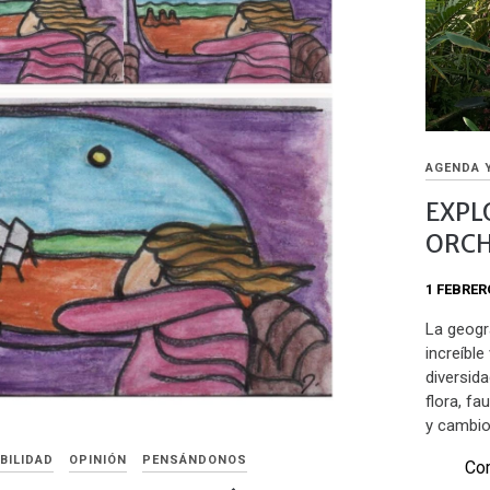
AGENDA 
EXPL
ORCH
1 FEBRER
La geogr
increíble
diversida
flora, f
y cambio
BILIDAD
OPINIÓN
PENSÁNDONOS
Com