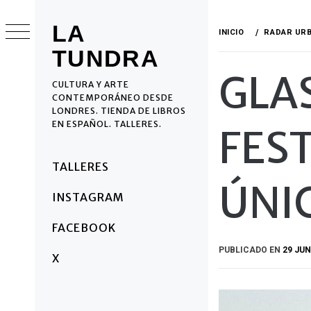
Ir
al
LA
INICIO
RADAR UR
contenido
TUNDRA
GLA
CULTURA Y ARTE
CONTEMPORÁNEO DESDE
LONDRES. TIENDA DE LIBROS
EN ESPAÑOL. TALLERES.
FEST
Menú
TALLERES
principal
ÚNI
INSTAGRAM
FACEBOOK
PUBLICADO EN
29 JUN
X