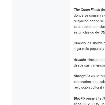
The Green Fields
(lo
donde se conserva e
relajación donde se 
este sector son clas
es un clásico del
St
Cuando los shows de
lugar más popular y 
Arcadia
: cincuenta 
desde sus inmensos 
Shangri-La
es un fes
escenarios, dos salas
revolución cultural y
Block 9
reúne
The 
años 80, y
IICON
, u