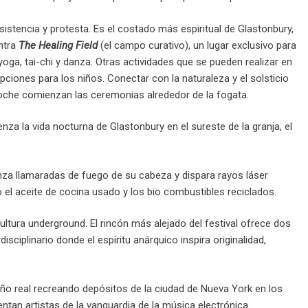
sistencia y protesta. Es el costado más espiritual de Glastonbury,
ntra
The Healing Field
(el campo curativo), un lugar exclusivo para
oga, tai-chi y danza. Otras actividades que se pueden realizar en
pciones para los niños. Conectar con la naturaleza y el solsticio
noche comienzan las ceremonias alrededor de la fogata.
a la vida nocturna de Glastonbury en el sureste de la granja, el
anza llamaradas de fuego de su cabeza y dispara rayos láser
el aceite de cocina usado y los bio combustibles reciclados.
 cultura underground. El rincón más alejado del festival ofrece dos
isciplinario donde el espíritu anárquico inspira originalidad,
año real recreando depósitos de la ciudad de Nueva York en los
tan artistas de la vanguardia de la música electrónica.