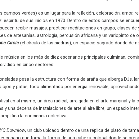
s campos verdes) es un lugar para la reflexión, celebración, amor, re
l espíritu de sus inicios en 1970. Dentro de estos campos se encue
pueden recibir masajes, practicar meditaciones en grupo, clases de y
es de artesanías, astrología, percusión africana y un variopinto de o
one Circle
(el círculo de las piedras), un espacio sagrado donde de 
 música en los más de diez escenarios principales culminan, comienz
dividido en cinco sectores:
toneladas pesa la estructura con forma de araña que alberga DJs, l
ojos y patas, todo alimentado por energía renovable, aprovechando 
tival en sí mismo, un área radical, arraigada en el arte marginal y la
 y una decena de instalaciones de arte al aire libre, un espacio interd
 amplifica la conciencia colectiva.
NYC Downlow
, un club ubicado dentro de una réplica de plató de tam
n escenario que toma la forma de una cabeza colosal donde se presen