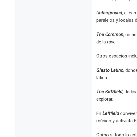
Unfairground
, el ca
paralelos y locales 
The Common
, un an
de la
rave
.
Otros espacios incl
Glasto Latino
, dond
latina.
The Kidzfield
, dedic
explorar.
En
Leftfield
conviven
músico y activista Bi
Como si todo lo ant