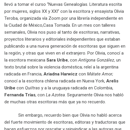
llevó a tomar el curso “Nuevas Genealogías. Literatura escrita
por mujeres, siglos XX y XXI” con la escritora y ensayista Olivia
Teroba, organizada vía Zoom por una librería independiente en
la Ciudad de México,Casa Tomada. En un mes con talleres
semanales, Olivia nos puso al tanto de escritoras, narrativas,
proyectos literarios y editoriales independientes que estaban
publicando a una nueva generación de escritoras que siguen en
la región, y otras que viven en el extranjero. Por Olivia, conocí a
la escritora mexicana
Sara Uribe
, con
Antígona González
, un
texto brutal sobre la violencia doméstica; releí a la argentina
radicada en Francia,
Ariadna Harwicz
con
Mátate Amor;
conocí a la escritora chilena radicada en Nueva York,
Arelis
Uribe
con
Quiltras
y a la uruguaya radicada en Colombia,
Fernanda Trías
, con
La Azotea
. Seguramente Olivia nos habló
de muchas otras escritoras más que ya no recuerdo.
Sin embargo, recuerdo bien que Olivia no habló acerca
del fuerte movimiento de escritoras, editoras y traductoras que
hacen esfuerzos por rescatar y reinvindicar a las autoras que