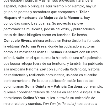
que escriben, publican y tienen sus proyectos literarios en
español, inglés o bilingües aquí mismo. Por ejemplo, hay un
grupo de poetas y narradoras que componen el
Taller
Hispano-Americano de Mujeres de la Memoria
, hoy
conocidas como
Las Juanas
. Su proyecto incluye
performances
musicales, poesía del exilio, y publicaciones
tanto de libros bilingües como en fanzines. De hecho,
Consuelo Rivera
, chilena exiliada en Reino Unido, ha fundado
la editorial
Victorina Press
, donde ha publicado a autoras
como las mexicanas
Mabel Encinas-Sánchez
con un libro
infantil,
Adila,
en el que cuenta la historia de una niña palestina
que busca refugio fuera de su territorio, y también ha publicado
a la mexicana
Paloma Zoy
con su novela
Redención
, historia
de resistencia y resiliencia comunitaria, ubicada en el caribe
centroamericano. En la auto publicación están las poetas
colombianas
Sonia Quintero
y
Patricia Cardona
, por ejemplo,
quienes coordinan talleres de poesía en español e inglés. O la
dominicana
Karlina Veras
, quien, a través su colección de
micro relatos y cuentos,
Yun Yun (pa´la calor)
nos acerca a