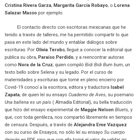
Cristina Rivera Garza
,
Margarita García Robayo
, o
Lorena
Salazar Masso
por ejemplo.
El contacto directo con escritoras mexicanas que he
tenido a través de talleres, me ha permitido compartir lo que
pasa en este lado del mundo y entablar diálogos sobre
escrituras. Por
Olivia Terob
a, llegué a conocer la editorial que
publica su obra,
Paraíso Perdido
, y a reencontrar autoras
como
Nora de la Cruz
, quien compiló
Bidi Bidi Bum bum
, un
texto bello sobre Selena y su legado. Por el curso de
maternidades y escrituras que tomé en pleno encierro por
Covid-19 conocí a la escritora, editora y traductora
Isabel
Zapata
, de quien leí su ensayo
Cuaderno de Aves
, su poemario
Una ballena es un país
( Almadía Editorial), su bella traducción
que hizo del ensayo experimental de
Maggie Nelson
Bluets,
y
que, con toda gentileza, nos compartió libremente en tiempos
de censura. Después, a través de
Alejandra Eme Vazquez
con su curso de Ensayos, no sólo leí su ensayo
Su cuerpo
dejarán
en PDF, sino que con ella tomé el valor de validar mi