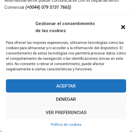
Alternativamente puede comunicarse con el Departamento
Comercial
(+0044) 079 5131 7665)
Compartir
Gestionar el consentimiento
de las cookies
Para ofrecer las mejores experiencias, utilizamos tecnologías como las
cookies para almacenar y/o acceder a la información del dispositivo. El
consentimiento de estas tecnologías nos permitirá procesar datos como
el comportamiento de navegación o las identificaciones únicas en este
sitio. No consentir o retirar el consentimiento, puede afectar
negativamente a ciertas características y funciones.
COPYRIGHT © TODOS LOS DERECHOS RESERVADOS
2011 - 2026
TEMA: MINIMAL GRID POR
THEMEMATTIC
ACEPTAR
DENEGAR
VER PREFERENCIAS
Política de cookies