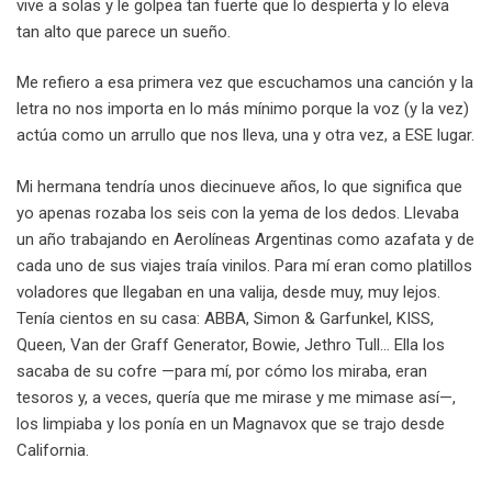
vive a solas y le golpea tan fuerte que lo despierta y lo eleva
tan alto que parece un sueño.
Me refiero a esa primera vez que escuchamos una canción y la
letra no nos importa en lo más mínimo porque la voz (y la vez)
actúa como un arrullo que nos lleva, una y otra vez, a ESE lugar.
Mi hermana tendría unos diecinueve años, lo que significa que
yo apenas rozaba los seis con la yema de los dedos. Llevaba
un año trabajando en Aerolíneas Argentinas como azafata y de
cada uno de sus viajes traía vinilos. Para mí eran como platillos
voladores que llegaban en una valija, desde muy, muy lejos.
Tenía cientos en su casa: ABBA, Simon & Garfunkel, KISS,
Queen, Van der Graff Generator, Bowie, Jethro Tull… Ella los
sacaba de su cofre —para mí, por cómo los miraba, eran
tesoros y, a veces, quería que me mirase y me mimase así—,
los limpiaba y los ponía en un Magnavox que se trajo desde
California.