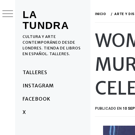
Ir
al
LA
INICIO
ARTE Y DI
contenido
TUNDRA
WOM
CULTURA Y ARTE
CONTEMPORÁNEO DESDE
LONDRES. TIENDA DE LIBROS
EN ESPAÑOL. TALLERES.
MUR
Menú
TALLERES
principal
CEL
INSTAGRAM
FACEBOOK
PUBLICADO EN
10 SEP
X