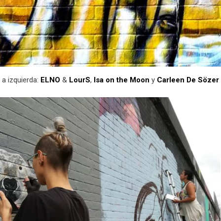
 a izquierda:
ELNO
&
LourS
,
Isa on the Moon
y
Carleen De Sözer