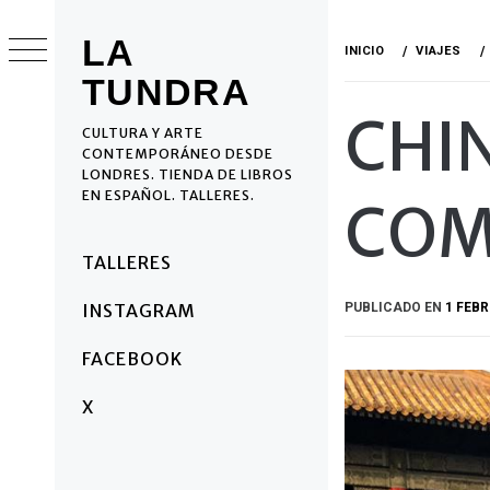
Ir
al
LA
INICIO
VIAJES
contenido
TUNDRA
CHI
CULTURA Y ARTE
CONTEMPORÁNEO DESDE
LONDRES. TIENDA DE LIBROS
EN ESPAÑOL. TALLERES.
COM
Menú
TALLERES
principal
PUBLICADO EN
1 FEBR
INSTAGRAM
FACEBOOK
X