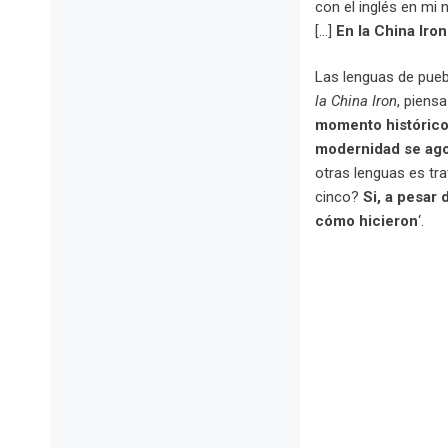
con el inglés en mi 
[…]
En la China Iro
Las lenguas de pueb
la China Iron
, piens
momento histórico 
modernidad se agot
otras lenguas es tra
cinco?
Si, a pesar
cómo hicieron
‘.