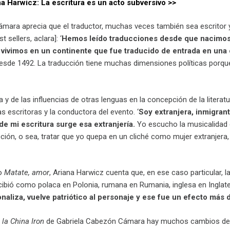
 Harwicz: La escritura es un acto subversivo >>
mara aprecia que el traductor, muchas veces también sea escritor
 sellers, aclara]: ‘
Hemos leído traducciones desde que nacimos.
 vivimos en un continente que fue traducido de entrada en una
esde 1492. La traducción tiene muchas dimensiones políticas porque e
ra y de las influencias de otras lenguas en la concepción de la liter
s escritoras y la conductora del evento. ‘
Soy extranjera, inmigrant
 de mi escritura surge esa extranjería.
Yo escucho la musicalidad d
ción, o sea, tratar que yo quepa en un cliché como mujer extranjera,
ro
Matate, amor
, Ariana Harwicz cuenta que, en ese caso particular, l
ibió como polaca en Polonia, rumana en Rumania, inglesa en Inglaterr
onaliza, vuelve patriótico al personaje y ese fue un efecto más 
la China Iron
de Gabriela Cabezón Cámara hay muchos cambios de le