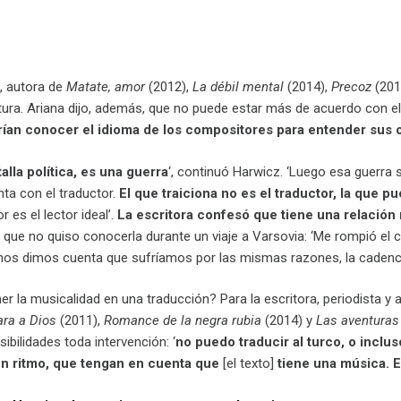
, autora de
Matate, amor
(2012),
La débil mental
(2014),
Precoz
(201
tura. Ariana dijo, además, que no puede estar más de acuerdo con el 
rían conocer el idioma de los compositores para entender sus 
alla política, es una guerra
‘, continuó Harwicz. ‘Luego esa guerra
ta con el traductor.
El que traiciona no es el traductor, la que p
r es el lector ideal’.
La escritora confesó que tiene una relació
o que no quiso conocerla durante un viaje a Varsovia: ‘Me rompió el 
 nos dimos cuenta que sufríamos por las mismas razones, la caden
 la musicalidad en una traducción? Para la escritora, periodista y
ara a Dios
(2011),
Romance de la negra rubia
(2014) y
Las aventuras 
ibilidades toda intervención: ‘
no puedo traducir al turco, o inclu
un ritmo, que tengan en cuenta que
[el texto]
tiene una música. El