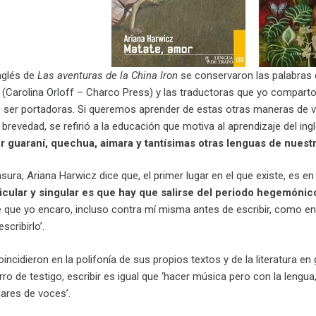
inglés de
Las aventuras de la China Iron
se conservaron las palabras e
ra (Carolina Orloff – Charco Press) y las traductoras que yo compart
 ser portadoras. Si queremos aprender de estas otras maneras de viv
a brevedad, se refirió a la educación que motiva al aprendizaje del ing
 guaraní, quechua, aimara y tantísimas otras lenguas de nuest
sura, Ariana Harwicz dice que, el primer lugar en el que existe, es en 
icular y singular es que hay que salirse del periodo hegemónic
que yo encaro, incluso contra mí misma antes de escribir, como e
scribirlo’.
ncidieron en la polifonía de sus propios textos y de la literatura e
ro de testigo, escribir es igual que ‘hacer música pero con la leng
lares de voces’.