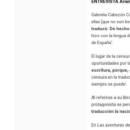
ENTREVISTA Ariana
Gabriela Cabezón Cá
ellas [que no son best
traducir. De hecho
hizo con la lengua d
de España’.
El lugar de la censu
oportunidades por la
escritura, porque,
censura en la traduc
siempre se puede’.
Al referirse a su lib
protagonista se perc
traducción la naci
En
Las aventuras de 