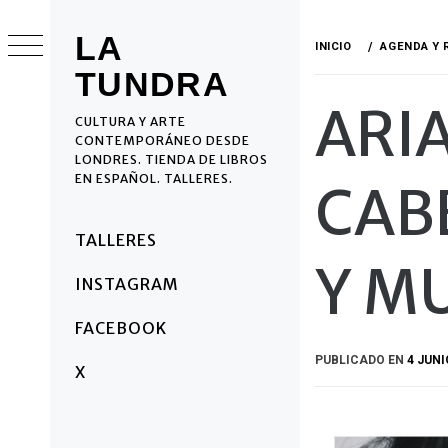
Ir
al
LA
INICIO
AGENDA Y 
contenido
TUNDRA
ARI
CULTURA Y ARTE
CONTEMPORÁNEO DESDE
LONDRES. TIENDA DE LIBROS
EN ESPAÑOL. TALLERES.
CAB
Menú
TALLERES
principal
Y M
INSTAGRAM
FACEBOOK
PUBLICADO EN
4 JUNI
X