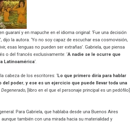
n guaraní y en mapuche en el idioma original: ‘Fue una decisión
o’, dijo la autora. ‘Yo no soy capaz de escuchar esa cosmovisión,
ir, esas lenguas no pueden ser extrañas’. Gabriela, que piensa
lés o del francés exclusivamente: ‘
A nadie se le ocurre que
ra Latinoamérica
‘.
la cabeza de los escritores: ‘
Lo que primero diría para hablar
o del poder
,
y ese es un ejercicio que puede llevar toda una
n
Degenerado
, [libro en el que el personaje principal es un pedófilo]
n general. Para Gabriela, que hablaba desde una Buenos Aires
ua, aunque también con una mirada hacia su materialidad y