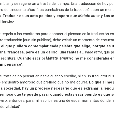
mbian y se regeneran a través del tiempo. Una traducción de hoy pue
ro de cincuenta años. ‘Las bambalinas de la traducción son un mun
s.
Traducir es un acto politico y espero que
Matate amor
y
Las a
 Harwicz.
 interpela a las escritoras para conocer si piensan en la traducción 
bre traducción [aun sin publicar], debe existir un momento de encuentro
ía el que pudiera contemplar cada palabra que elige, porque es 
iana, francesa, pero es un delirio, una fantasía
…
Vade retro
, que p
 escritura.
Cuando escribí
Mátate, amor
yo no me consideraba en 
sin pensarse
‘.
te, trata de no pensar en nadie cuando escribe, ni en un traductor ni
de encuentro amoroso que prefiero que no me ocurra.
Lo que sí me 
la sociedad, hay un proceso necesario que es extrañar la lengu
ermoso que te puede pasar cuando estás escribiendo es que sur
se vivo, entonces, para mí, escribir es uno de esos momentos donde 
o vitalidad’.