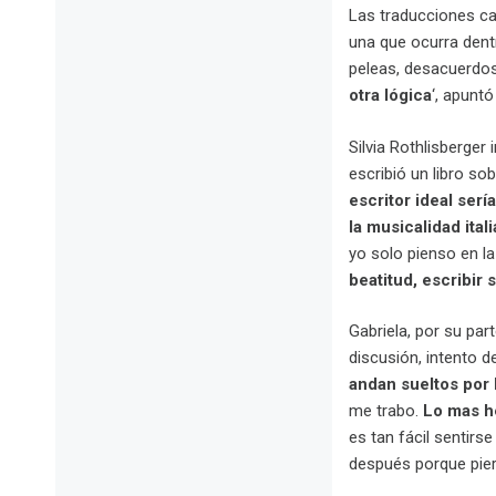
Las traducciones ca
una que ocurra dent
peleas, desacuerdo
otra lógica
‘, apuntó
Silvia Rothlisberger
escribió un libro so
escritor ideal ser
la musicalidad ital
yo solo pienso en la
beatitud, escribir 
Gabriela, por su par
discusión, intento 
andan sueltos por 
me trabo.
Lo mas h
es tan fácil sentir
después porque pierd