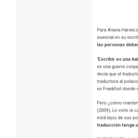
.
Para Ariana Harwicz
esencial en su escri
las personas debe
‘
Escribir es una bat
es una guerra conjun
decía que el traducto
traductora al polac
en Frankfurt donde
Pero ¿cómo mantener
(2009),
Le viste la c
está lejos de sus pos
traducción tenga 