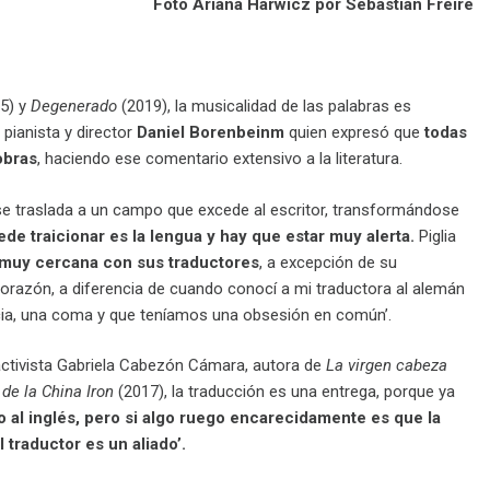
Foto Ariana Harwicz por Sebastián Freire
5) y
Degenerado
(2019), la musicalidad de las palabras es
pianista y director
Daniel Borenbeinm
quien expresó que
todas
obras
, haciendo ese comentario extensivo a la literatura.
 se traslada a un campo que excede al escritor, transformándose
uede traicionar es la lengua y hay que estar muy alerta.
Piglia
n muy cercana con sus traductores
, a excepción de su
corazón, a diferencia de cuando conocí a mi traductora al alemán
cia, una coma y que teníamos una obsesión en común’.
 activista Gabriela Cabezón Cámara, autora de
La virgen cabeza
de la China Iron
(2017), la traducción es una entrega, porque ya
so al inglés, pero si algo ruego encarecidamente es que la
 traductor es un aliado’.