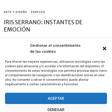
ARTE Y DISEÑO
PERFILES
IRIS SERRANO: INSTANTES DE
EMOCIÓN
6 FEBRERO, 2020
Gestionar el consentimiento
Un sábado cualquiera en el Mercado de Tapinería en Valencia, y
de las cookies
con un mate a medio cebar, Iris Serrano se asoma detrás de
sus mágicas ilustraciones.
Para ofrecer las mejores experiencias, utilizamos tecnologías como las
cookies para almacenar y/o acceder a la información del dispositivo. El
Compartir
consentimiento de estas tecnologías nos permitirá procesar datos como
el comportamiento de navegación o las identificaciones únicas en este
sitio. No consentir o retirar el consentimiento, puede afectar
negativamente a ciertas características y funciones.
ACEPTAR
DENEGAR