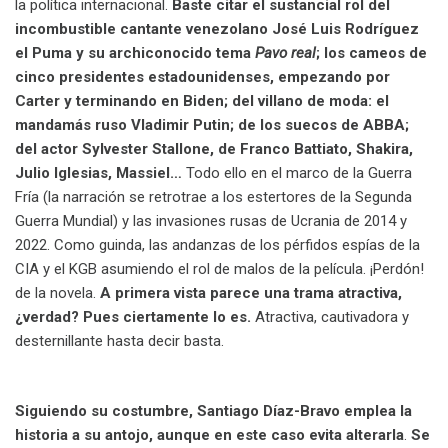
la política internacional.
Baste citar el sustancial rol del
incombustible cantante venezolano José Luis Rodríguez
el Puma y su archiconocido tema
Pavo real
; los cameos de
cinco presidentes estadounidenses, empezando por
Carter y terminando en Biden; del villano de moda: el
mandamás ruso Vladimir Putin; de los suecos de ABBA;
del actor Sylvester Stallone, de Franco Battiato, Shakira,
Julio Iglesias, Massiel…
Todo ello en el marco de la Guerra
Fría (la narración se retrotrae a los estertores de la Segunda
Guerra Mundial) y las invasiones rusas de Ucrania de 2014 y
2022. Como guinda, las andanzas de los pérfidos espías de la
CIA y el KGB asumiendo el rol de malos de la película. ¡Perdón!
de la novela.
A primera vista parece una trama atractiva,
¿verdad? Pues ciertamente lo es.
Atractiva, cautivadora y
desternillante hasta decir basta.
Siguiendo su costumbre, Santiago Díaz-Bravo emplea la
historia a su antojo, aunque en este caso evita alterarla
.
Se