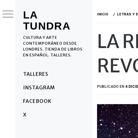
Ir
al
LA
INICIO
LETRAS Y 
contenido
TUNDRA
LA 
CULTURA Y ARTE
CONTEMPORÁNEO DESDE
LONDRES. TIENDA DE LIBROS
EN ESPAÑOL. TALLERES.
REV
Menú
TALLERES
principal
PUBLICADO EN
4 DICI
INSTAGRAM
FACEBOOK
X