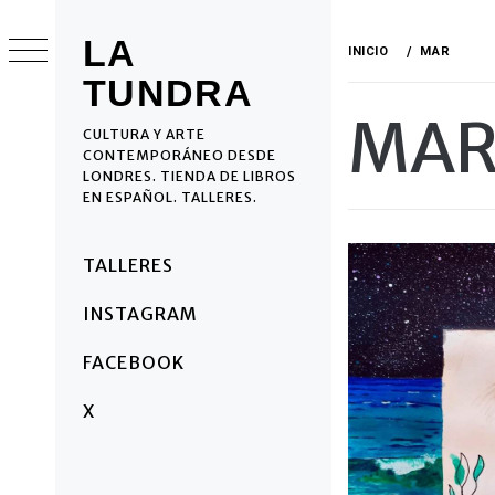
Ir
al
LA
INICIO
MAR
contenido
TUNDRA
MA
CULTURA Y ARTE
CONTEMPORÁNEO DESDE
LONDRES. TIENDA DE LIBROS
EN ESPAÑOL. TALLERES.
Menú
TALLERES
principal
INSTAGRAM
FACEBOOK
X