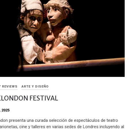
Y REVIEWS
ARTE Y DISEÑO
LONDON FESTIVAL
, 2025
on presenta una curada selección de espectáculos de teatro
arionetas, cine y talleres en varias sedes de Londres incluyendo al