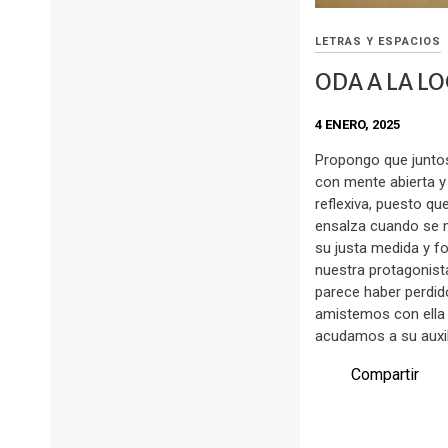
LETRAS Y ESPACIOS
ODA A LA L
4 ENERO, 2025
Propongo que juntos
con mente abierta y
reflexiva, puesto qu
ensalza cuando se m
su justa medida y f
nuestra protagonist
parece haber perdido
amistemos con ella
acudamos a su auxili
Compartir