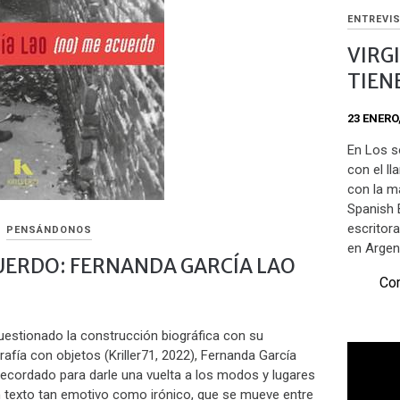
ENTREVI
VIRG
TIEN
23 ENERO
En Los s
con el ll
con la m
Spanish B
escritor
PENSÁNDONOS
en Argen
UERDO: FERNANDA GARCÍA LAO
Com
estionado la construcción biográfica con su
fía con objetos (Kriller71, 2022), Fernanda García
recordado para darle una vuelta a los modos y lugares
 texto tan emotivo como irónico, que se mueve entre