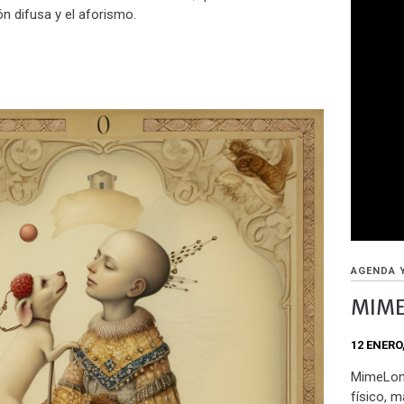
ón difusa y el aforismo.
AGENDA 
MIME
12 ENERO
MimeLond
físico, m