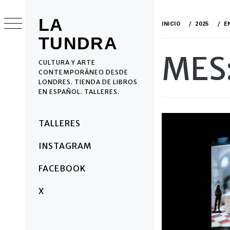
Ir
al
LA
INICIO
2025
E
contenido
TUNDRA
MES
CULTURA Y ARTE
CONTEMPORÁNEO DESDE
LONDRES. TIENDA DE LIBROS
EN ESPAÑOL. TALLERES.
Menú
TALLERES
principal
INSTAGRAM
FACEBOOK
X