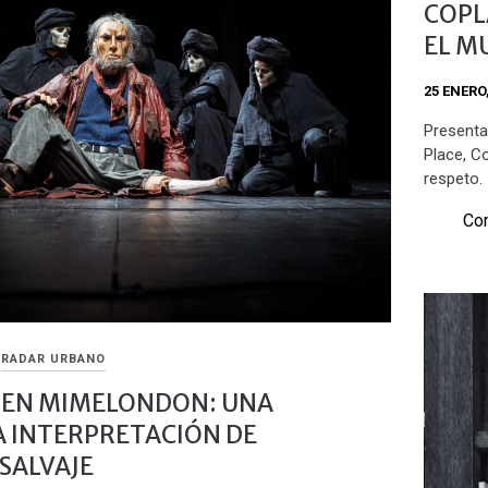
COPL
EL M
25 ENERO
Presenta
Place, Co
respeto.
Com
RADAR URBANO
 EN MIMELONDON: UNA
 INTERPRETACIÓN DE
SALVAJE