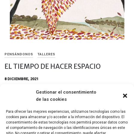
PENSÁNDONOS
TALLERES
EL TIEMPO DE HACER ESPACIO
8 DICIEMBRE, 2021
Acercarse a la recta final del año es acercarse al ocaso de un
Gestionar el consentimiento
ciclo que, como todos, volverá a emerger. Un gran momento
de las cookies
para soltar lo estancado, lo que cumplió su momento, lo que
ya no hace falta; un gran momento para hacer espacio.
Para ofrecer las mejores experiencias, utilizamos tecnologías como las
cookies para almacenar y/o acceder a la información del dispositivo. El
Compartir
consentimiento de estas tecnologías nos permitirá procesar datos como
el comportamiento de navegación o las identificaciones únicas en este
sitio. No consentir o retirar el consentimiento, puede afectar