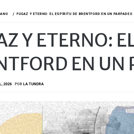
BANO
FUGAZ Y ETERNO: EL ESPÍRITU DE BRENTFORD EN UN PARPADEO
Z Y ETERNO: EL
NTFORD EN UN
L, 2026
POR
LA TUNDRA