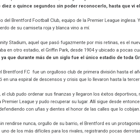
diez o quince segundos sin poder reconocerlo, hasta que vi el
 del Brentford Football Club, equipo de la Premier League inglesa. Y 
erdo de su camiseta roja y blanca vino a mí.
ity Stadium, aquel que pasó fugazmente por mis retinas, es el nuevo
aba en otro estadio, el Griffin Park, desde 1904 y ubicado a pocas cu
e ya que durante más de un siglo fue el único estadio de toda 
el Brentford F.C fue un orgulloso club de primera división hasta el 
yó en una espiral de descensos y crisis que lo llevaron hasta la tercer
XI, el club pudo ordenar sus finanzas y llegaron los éxitos deportivo
a Premier League y pudo recuperar su lugar. Allí sigue desde enton
defendiendo con uñas y dientes el honor de las calles que lo cobijan.
sin rendirse nunca, orgullo de su barrio, el Brentford es un protagonis
 uno de los más difíciles para los rivales, registrando pocas derro