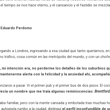
 tiempo se nos hace eterno, y el cansancio y el fastidio se mezclan
o Eduardo Perdomo
gando a Londres, ingresando a esa ciudad que tanto queríamos, en 
ho tráfico, cosa común en las metrópolis del mundo, y con un chofe
, mi intención era, no perderme los detalles de los suburbios q
 mantenerme alerta con la felicidad y la ansiedad ahí, acompa
nzaron a pasar. Vi el primer pub y el primer bus de dos pisos. El
 decía un nombre que me traía algunas reminiscencias:
Brentford
aba familiar, pero con la mente cansada y embotada tras muchas hora
autopista rumbo a la ciudad, distinguí
el perfil inconfundible de
u