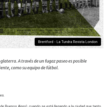
Brentford - La Tundra Revista London
nglaterra. A través de un fugaz paseo es posible
iente, como su equipo de fútbol.
res.
e Buenos Aires), cuando se está llegando a la ciudad que tanto