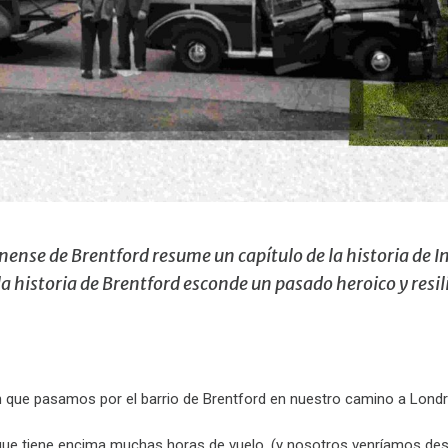
inense de Brentford resume un capítulo de la historia de I
la historia de Brentford esconde un pasado heroico y resil
n que pasamos por el barrio de Brentford en nuestro camino a Lond
ue tiene encima muchas horas de vuelo, (y nosotros venríamos desd