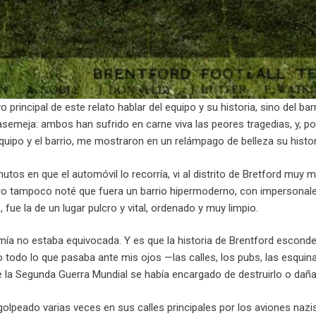
o principal de este relato hablar del equipo y su historia, sino del b
semeja: ambos han sufrido en carne viva las peores tragedias, y, por 
uipo y el barrio, me mostraron en un relámpago de belleza su histor
utos en que el automóvil lo recorría, vi al distrito de Bretford muy
ero tampoco noté que fuera un barrio hipermoderno, con impersonale
 fue la de un lugar pulcro y vital, ordenado y muy limpio.
mía no estaba equivocada. Y es que la historia de Brentford esconde
ro todo lo que pasaba ante mis ojos —las calles, los pubs, las esqu
 la Segunda Guerra Mundial se había encargado de destruirlo o dañar
 golpeado varias veces en sus calles principales por los aviones naz