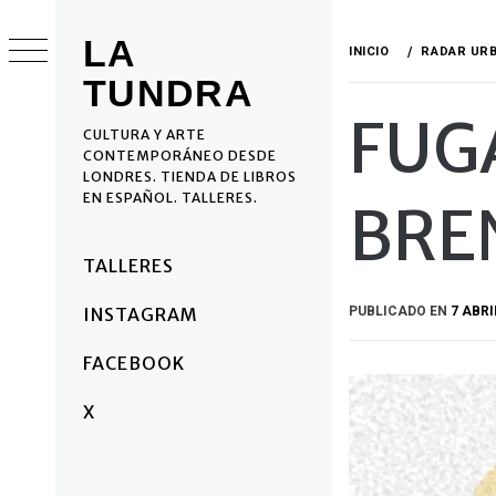
Ir
al
LA
INICIO
RADAR UR
contenido
TUNDRA
FUGA
CULTURA Y ARTE
CONTEMPORÁNEO DESDE
LONDRES. TIENDA DE LIBROS
EN ESPAÑOL. TALLERES.
BRE
Menú
TALLERES
principal
PUBLICADO EN
7 ABRI
INSTAGRAM
FACEBOOK
X