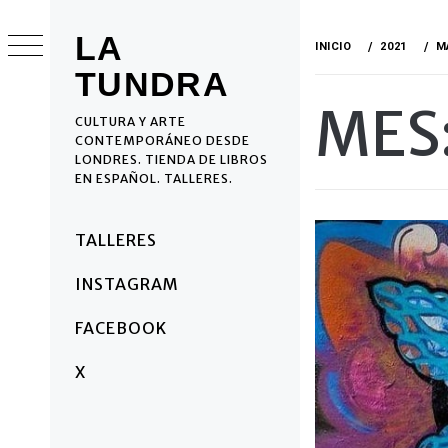
Ir
al
LA
INICIO
2021
M
contenido
TUNDRA
MES
CULTURA Y ARTE
CONTEMPORÁNEO DESDE
LONDRES. TIENDA DE LIBROS
EN ESPAÑOL. TALLERES.
Menú
TALLERES
principal
INSTAGRAM
FACEBOOK
X