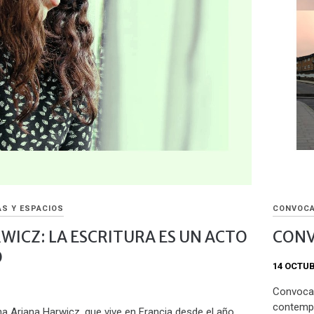
AS Y ESPACIOS
CONVOCA
WICZ: LA ESCRITURA ES UN ACTO
CONV
O
14 OCTUB
Convocat
contempo
na Ariana Harwicz, que vive en Francia desde el año