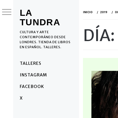
Ir
al
LA
INICIO
2019
O
contenido
TUNDRA
DÍA:
CULTURA Y ARTE
CONTEMPORÁNEO DESDE
LONDRES. TIENDA DE LIBROS
EN ESPAÑOL. TALLERES.
Menú
TALLERES
principal
INSTAGRAM
FACEBOOK
X