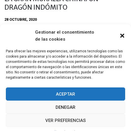
DRAGÓN INDÓMITO
28 OCTUBRE, 2020
En un abrir y cerrar de ojos me encuentro recorriendo el
Gestionar el consentimiento
circuito de senderismo en la Gran Muralla China, desde
de las cookies
Jinshanling a Gubeikou y participando de una de las
experiencias más significativas de mi vida.
Para ofrecer las mejores experiencias, utilizamos tecnologías como las
cookies para almacenar y/o acceder a la información del dispositivo. El
Compartir
consentimiento de estas tecnologías nos permitirá procesar datos como
el comportamiento de navegación o las identificaciones únicas en este
sitio. No consentir o retirar el consentimiento, puede afectar
negativamente a ciertas características y funciones.
ACEPTAR
DENEGAR
VER PREFERENCIAS
COPYRIGHT © TODOS LOS DERECHOS RESERVADOS
2011 - 2026
TEMA: MINIMAL GRID POR
THEMEMATTIC