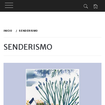
Ir
al
INICIO
SENDERISMO
contenido
SENDERISMO