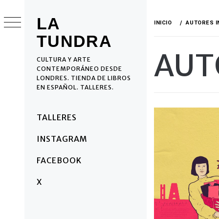
Ir
al
LA
INICIO
AUTORES 
contenido
TUNDRA
AUT
CULTURA Y ARTE
CONTEMPORÁNEO DESDE
LONDRES. TIENDA DE LIBROS
EN ESPAÑOL. TALLERES.
Menú
TALLERES
principal
INSTAGRAM
FACEBOOK
X