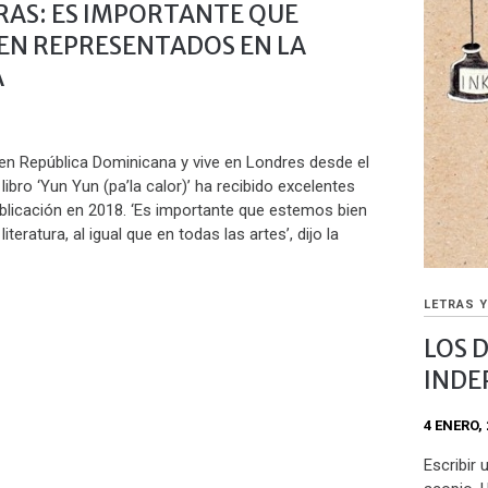
RAS: ES IMPORTANTE QUE
EN REPRESENTADOS EN LA
A
 en República Dominicana y vive en Londres desde el
libro ‘Yun Yun (pa’la calor)’ ha recibido excelentes
ublicación en 2018. ‘Es importante que estemos bien
iteratura, al igual que en todas las artes’, dijo la
LETRAS 
LOS 
INDE
4 ENERO, 
Escribir 