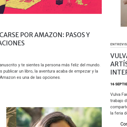
CARSE POR AMAZON: PASOS Y
CIONES
ENTREVI
VULV
ARTÍ
nuscrito y te sientes la persona más feliz del mundo.
INTE
es publicar un libro, la aventura acaba de empezar y la
 Amazon es una de las opciones.
16 SEPTI
Vulva Fa
trabajo d
comparte
la feria 
Com