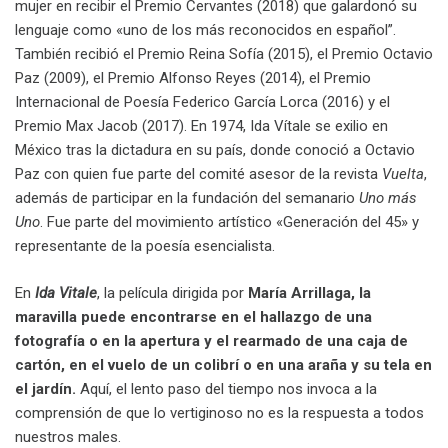
mujer en recibir el Premio Cervantes (2018) que galardonó su
lenguaje como «uno de los más reconocidos en español”.
También recibió el Premio Reina Sofía (2015), el Premio Octavio
Paz (2009), el Premio Alfonso Reyes (2014), el Premio
Internacional de Poesía Federico García Lorca (2016) y el
Premio Max Jacob (2017). En 1974, Ida Vítale se exilio en
México tras la dictadura en su país, donde conoció a Octavio
Paz con quien fue parte del comité asesor de la revista
Vuelta
,
además de participar en la fundación del semanario
Uno más
Uno
. Fue parte del movimiento artístico «Generación del 45» y
representante de la poesía esencialista.
En
Ida Vitale
, la película dirigida por
María Arrillaga, la
maravilla puede encontrarse en el hallazgo de una
fotograf
í
a o en la apertura y el rearmado de una caja de
cart
ó
n, en el vuelo de un colibrí o en una araña y su tela en
el jardín.
Aquí, el lento paso del tiempo nos invoca a la
comprensión de que lo vertiginoso no es la respuesta a todos
nuestros males.