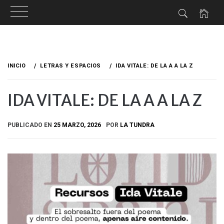
Ir
al
INICIO
LETRAS Y ESPACIOS
IDA VITALE: DE LA A A LA Z
contenido
IDA VITALE: DE LA A A LA Z
PUBLICADO EN
25 MARZO, 2026
POR
LA TUNDRA