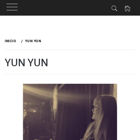
Ir
al
INICIO
YUN YUN
contenido
YUN YUN