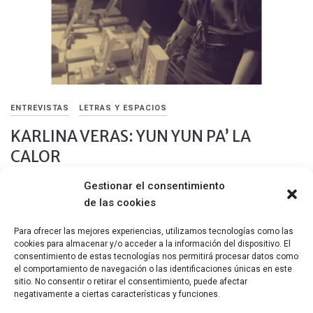
ENTREVISTAS
LETRAS Y ESPACIOS
KARLINA VERAS: YUN YUN PA’ LA
CALOR
Gestionar el consentimiento
11 MAYO, 2022
de las cookies
Brilla la esperanza ajena de que un día, algún día me vean en mi
Caribe hermoso y me reconozcan como one of them.
Para ofrecer las mejores experiencias, utilizamos tecnologías como las
cookies para almacenar y/o acceder a la información del dispositivo. El
Compartir
consentimiento de estas tecnologías nos permitirá procesar datos como
el comportamiento de navegación o las identificaciones únicas en este
sitio. No consentir o retirar el consentimiento, puede afectar
negativamente a ciertas características y funciones.