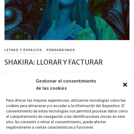
LETRAS Y ESPACIOS
PENSÁNDONOS
SHAKIRA: LLORAR Y FACTURAR
14 ENERO, 2023
Gestionar el consentimiento
Shakira habla de una relación, pero es lo de menos. El balance
de las cookies
de dos fuerzas interiores se mueve, como placas tectónicas
en nuestro propio ser.
Para ofrecer las mejores experiencias, utilizamos tecnologías como las
cookies para almacenar y/o acceder a la información del dispositivo. El
Compartir
consentimiento de estas tecnologías nos permitirá procesar datos como
el comportamiento de navegación o las identificaciones únicas en este
sitio. No consentir o retirar el consentimiento, puede afectar
negativamente a ciertas características y funciones.