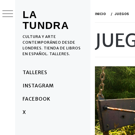
Ir
al
LA
INICIO
JUEGOS
contenido
TUNDRA
JUE
CULTURA Y ARTE
CONTEMPORÁNEO DESDE
LONDRES. TIENDA DE LIBROS
EN ESPAÑOL. TALLERES.
Menú
TALLERES
principal
INSTAGRAM
FACEBOOK
X