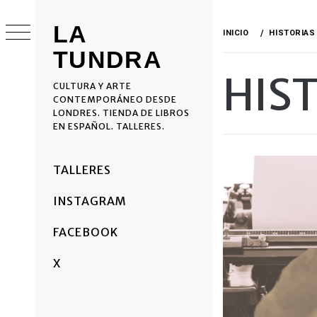
Ir
al
LA
INICIO
HISTORIAS
contenido
TUNDRA
HIS
CULTURA Y ARTE
CONTEMPORÁNEO DESDE
LONDRES. TIENDA DE LIBROS
EN ESPAÑOL. TALLERES.
Menú
TALLERES
principal
INSTAGRAM
FACEBOOK
X