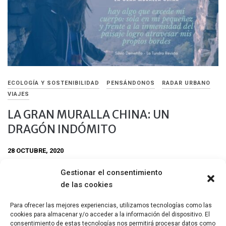
ECOLOGÍA Y SOSTENIBILIDAD
PENSÁNDONOS
RADAR URBANO
VIAJES
LA GRAN MURALLA CHINA: UN
DRAGÓN INDÓMITO
28 OCTUBRE, 2020
En un abrir y cerrar de ojos me encuentro recorriendo el
Gestionar el consentimiento
circuito de senderismo en la Gran Muralla China, desde
de las cookies
Jinshanling a Gubeikou y participando de una de las
experiencias más significativas de mi vida.
Para ofrecer las mejores experiencias, utilizamos tecnologías como las
cookies para almacenar y/o acceder a la información del dispositivo. El
Compartir
consentimiento de estas tecnologías nos permitirá procesar datos como