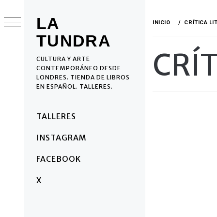
Ir
al
LA
INICIO
CRÍTICA LI
contenido
TUNDRA
CRÍT
CULTURA Y ARTE
CONTEMPORÁNEO DESDE
LONDRES. TIENDA DE LIBROS
EN ESPAÑOL. TALLERES.
Menú
TALLERES
principal
INSTAGRAM
FACEBOOK
X