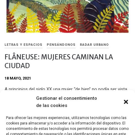
LETRAS Y ESPACIOS
PENSÁNDONOS
RADAR URBANO
FLÂNEUSE: MUJERES CAMINAN LA
CIUDAD
18 MAYO, 2021
A principios del siglo XX una mujer “de bien” no podía ser vista
caminando por las calles por el solo placer de caminar. En
Gestionar el consentimiento
Flâneuse: Mujeres Caminan la Ciudad, la escritora Lauren Elkin
de las cookies
inventa el femenino de flâneur, flâneuse: una ociosa y
minuciosa observadora, usualmente encontrada en la ciudad.
Para ofrecer las mejores experiencias, utilizamos tecnologías como las
cookies para almacenar y/o acceder a la información del dispositivo. El
Compartir
consentimiento de estas tecnologías nos permitirá procesar datos como
el comportamiento de navegación o las identificaciones únicas en este