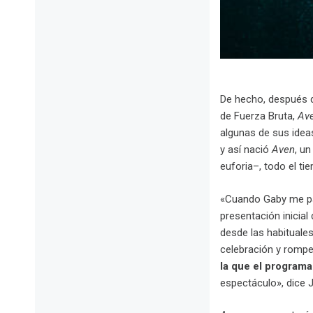
.
De hecho, después d
de Fuerza Bruta,
Av
algunas de sus idea
y así nació
Aven
, u
euforia–, todo el 
«Cuando Gaby me pas
presentación inicial
desde las habituale
celebración y romper
la que el programa
espectáculo», dice J