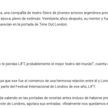
da, una compañía de teatro físico de jóvenes actores argentinos pr
 la época, pleno de estímulo. Veintisiete años después, su mentor y 
arecían en la portada de Time Out London.
No te pierdas LIFT, probablemente el mejor teatro del mundo’”, cuenta
. ya que ese fue el comienzo de una hermosa relación entre él y Lon
arte del Festival Internacional de Londres de ese año, LIFT.
ía saliendo en las portadas de revistas antes incluso de haberse pr
l este de Londres, agotara sus entradas. «Realmente nos quedamos