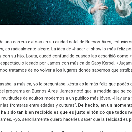
e una carrera exitosa en su ciudad natal de Buenos Aires, estuvier
en
, es radicalmente alegre. La idea de «hacer el show lo más feliz po
s con su hijo, Louta, quedó confundido cuando las describió como
n espectáculo ideado por James con música de Gaby Kerpel. «Jugamos 
tiempo tratamos de no volver a los lugares donde sabemos que est
aba la música, yo le preguntaba: ¿ésta es la más feliz que podés c
 del programa en Buenos Aires, James notó que, a medida que se corr
s multitudes de adultos modernos a un público más jóven. «Hay una
 las fronteras entre edades y culturas”.
De hecho, en un momento s
 ha sido tan bien recibido es que es justo el tónico que todos 
ames, «yo, sencillamente quiero hacerles saber que la felicidad es p