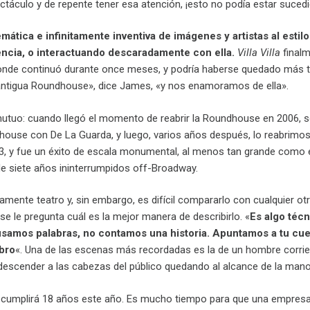
ctáculo y de repente tener esa atención, ¡esto no podía estar sucedi
mática e infinitamente inventiva de imágenes y artistas al est
iencia, o interactuando descaradamente con ella.
Villa Villa
finalm
de continuó durante once meses, y podría haberse quedado más tie
 antigua Roundhouse», dice James, «y nos enamoramos de ella».
utuo: cuando llegó el momento de reabrir la Roundhouse en 2006, sól
house con De La Guarda, y luego, varios años después, lo reabrim
 y fue un éxito de escala monumental, al menos tan grande como e
de siete años ininterrumpidos off-Broadway.
ramente teatro y, sin embargo, es difícil compararlo con cualquier o
e le pregunta cuál es la mejor manera de describirlo. «
Es algo téc
usamos palabras, no contamos una historia. Apuntamos a tu cuer
bro
«. Una de las escenas más recordadas es la de un hombre corrien
descender a las cabezas del público quedando al alcance de la mano
l cumplirá 18 años este año. Es mucho tiempo para que una empresa c