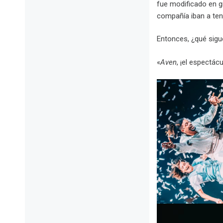
fue modificado en g
compañía iban a te
Entonces, ¿qué sigu
«
Aven
, ¡el espectác