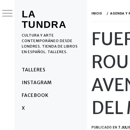
Ir
al
LA
INICIO
AGENDA Y 
contenido
TUNDRA
FUE
CULTURA Y ARTE
CONTEMPORÁNEO DESDE
LONDRES. TIENDA DE LIBROS
EN ESPAÑOL. TALLERES.
ROU
Menú
TALLERES
principal
AVEN
INSTAGRAM
FACEBOOK
DEL
X
PUBLICADO EN
7 JULI