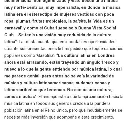
bidimensional homogeneizado y visto desde una mirada
muy norte-céntrica, muy imperialista, en donde la música
latina era el estereotipo de mujeres vestidas con poca
ropa, plumas, frutas tropicales, la
salsita
, la ‘vida es un
carnaval’ y como si Cuba fuese solo Buena Vista Social
Club… Se tenía una visión muy reducida de la cultura
latina”
. La artista cuenta que en incontables oportunidades
durante sus presentaciones le han pedido que toque canciones
populares como ‘Gasolina’.
“La cultura latina en Londres
ahora está arrasando, están trayendo un ángulo fresco y
nuevo a lo que la gente entiende por música latina, lo cual
me parece genial, pero antes no se veía la variedad de
música y cultura latinoamericanas, sudamericanas y
latino-caribeñas que tenemos. No somos una cultura,
somos muchas”
. Eliane
apuesta a que la aproximación hacia la
música latina en todos sus géneros crezca a la par de la
población latina en el Reino Unido, pero que indudablemente se
necesita más inversión que acompañe a este crecimiento.