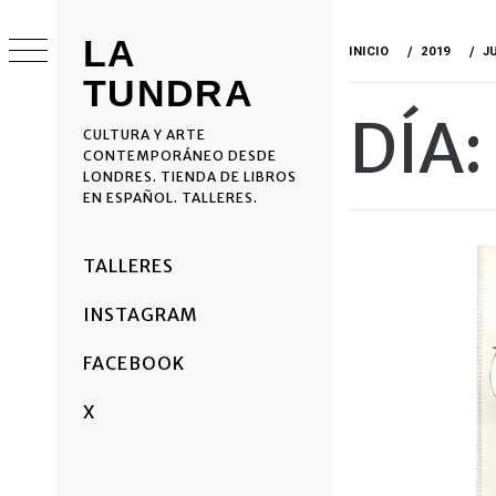
Ir
al
LA
INICIO
2019
J
contenido
TUNDRA
DÍA:
CULTURA Y ARTE
CONTEMPORÁNEO DESDE
LONDRES. TIENDA DE LIBROS
EN ESPAÑOL. TALLERES.
Menú
TALLERES
principal
INSTAGRAM
FACEBOOK
X