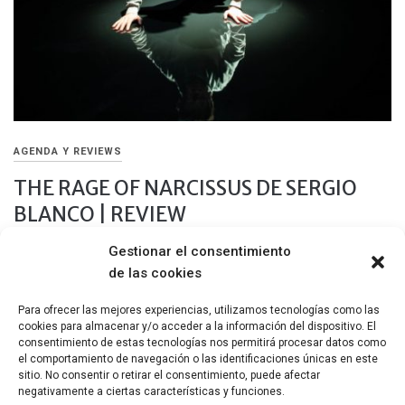
AGENDA Y REVIEWS
THE RAGE OF NARCISSUS DE SERGIO
BLANCO | REVIEW
Gestionar el consentimiento
14 MARZO, 2020
de las cookies
‘The rage of Narcissus’ es una propuesta subyugante que
envuelve, que atrapa como un laberinto.
Para ofrecer las mejores experiencias, utilizamos tecnologías como las
cookies para almacenar y/o acceder a la información del dispositivo. El
Compartir
consentimiento de estas tecnologías nos permitirá procesar datos como
el comportamiento de navegación o las identificaciones únicas en este
sitio. No consentir o retirar el consentimiento, puede afectar
negativamente a ciertas características y funciones.