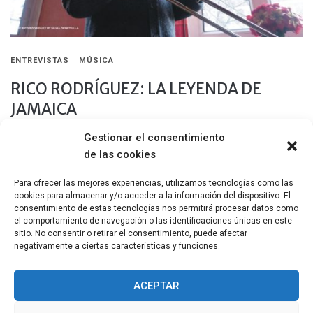
ENTREVISTAS
MÚSICA
RICO RODRÍGUEZ: LA LEYENDA DE
JAMAICA
Gestionar el consentimiento
19 FEBRERO, 2016
de las cookies
Es halagador esperar a Rico Rodríguez, “la leyenda del reggae y
del ska”, en la estación de South Kensington un helado […]
Para ofrecer las mejores experiencias, utilizamos tecnologías como las
cookies para almacenar y/o acceder a la información del dispositivo. El
Compartir
consentimiento de estas tecnologías nos permitirá procesar datos como
el comportamiento de navegación o las identificaciones únicas en este
sitio. No consentir o retirar el consentimiento, puede afectar
negativamente a ciertas características y funciones.
ACEPTAR