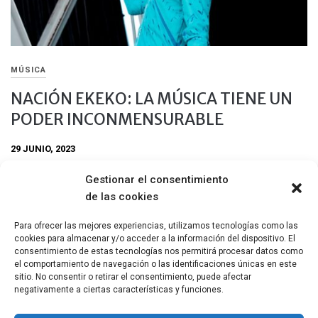
MÚSICA
NACIÓN EKEKO: LA MÚSICA TIENE UN
PODER INCONMENSURABLE
29 JUNIO, 2023
Soy una integración de muchas culturas que vinieron y que
Gestionar el consentimiento
conviven en nuestra historia y territorio. Culturas de Europa,
de las cookies
culturas originarias, culturas africanas. Todo esto me compone
como persona y como músico.
Para ofrecer las mejores experiencias, utilizamos tecnologías como las
cookies para almacenar y/o acceder a la información del dispositivo. El
Compartir
consentimiento de estas tecnologías nos permitirá procesar datos como
el comportamiento de navegación o las identificaciones únicas en este
sitio. No consentir o retirar el consentimiento, puede afectar
negativamente a ciertas características y funciones.