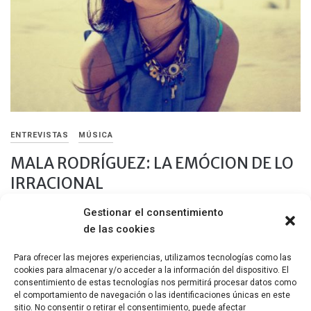
ENTREVISTAS
MÚSICA
MALA RODRÍGUEZ: LA EMÓCION DE LO
IRRACIONAL
Gestionar el consentimiento
4 MARZO, 2021
de las cookies
Mala Rodríguez. La cantante española cuenta sin pelos en la
lengua los porqués de su evolución, la sinceridad de su […]
Para ofrecer las mejores experiencias, utilizamos tecnologías como las
cookies para almacenar y/o acceder a la información del dispositivo. El
Compartir
consentimiento de estas tecnologías nos permitirá procesar datos como
el comportamiento de navegación o las identificaciones únicas en este
sitio. No consentir o retirar el consentimiento, puede afectar