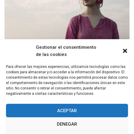
Gestionar el consentimiento
THE POETRY OF MAIA ELSNER
de las cookies
27 ABRIL, 2022
Para ofrecer las mejores experiencias, utilizamos tecnologías como las
cookies para almacenar y/o acceder a la información del dispositivo. El
Maia Elsner’s poetry shines like an immeasurable burst giving
consentimiento de estas tecnologías nos permitirá procesar datos como
purpose to the unfinished.
el comportamiento de navegación o las identificaciones únicas en este
sitio. No consentir o retirar el consentimiento, puede afectar
negativamente a ciertas características y funciones.
ACEPTAR
DENEGAR