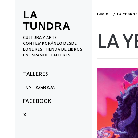
Ir
al
LA
INICIO
LA YEGROS
contenido
TUNDRA
LA 
CULTURA Y ARTE
CONTEMPORÁNEO DESDE
LONDRES. TIENDA DE LIBROS
EN ESPAÑOL. TALLERES.
Menú
TALLERES
principal
INSTAGRAM
FACEBOOK
X