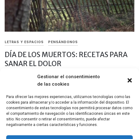
LETRAS Y ESPACIOS
PENSÁNDONOS
DÍA DE LOS MUERTOS: RECETAS PARA
SANAR EL DOLOR
Gestionar el consentimiento
1 NOVIEMBRE, 2024
de las cookies
Su ausencia-presencia es una forma de volver a tenerles cerca
a sabiendas de que siguen vibrando dentro nuestro.
Para ofrecer las mejores experiencias, utilizamos tecnologías como las
cookies para almacenar y/o acceder a la información del dispositivo. El
Compartir
consentimiento de estas tecnologías nos permitirá procesar datos como
el comportamiento de navegación o las identificaciones únicas en este
sitio. No consentir o retirar el consentimiento, puede afectar
negativamente a ciertas características y funciones.