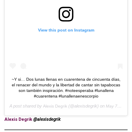
View this post on Instagram
~Y si… Dos lunas llenas en cuarentena de cincuenta días,
el renacer del mundo y la libertad de cantar sin tapabocas
son también inspiración. #noteesperaba #lunallena
#cuarentena #lunallenaenescorpio
A post shared by
(@alexisdegrik) on
Alexis Degrik
May 7, 2020 at 5:55pm PDT
Alexis Degrik
@alexisdegrik