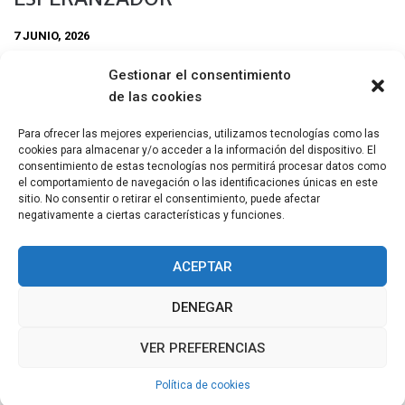
7 JUNIO, 2026
Esta primavera llega la premiere online del mediometraje Vasto
Gestionar el consentimiento
Mundo, dirigido por Ande Films (Ana Rivadulla Crespo y
de las cookies
Adelaida Monguillot) y basado en el cómic Vasto Mundo y
otras historias de la ilustradora argentina Flora Márquez.
Para ofrecer las mejores experiencias, utilizamos tecnologías como las
cookies para almacenar y/o acceder a la información del dispositivo. El
Compartir
consentimiento de estas tecnologías nos permitirá procesar datos como
el comportamiento de navegación o las identificaciones únicas en este
sitio. No consentir o retirar el consentimiento, puede afectar
negativamente a ciertas características y funciones.
ACEPTAR
DENEGAR
VER PREFERENCIAS
COPYRIGHT © TODOS LOS DERECHOS RESERVADOS
2011 - 2026
TEMA: MINIMAL GRID POR
THEMEMATTIC
Política de cookies