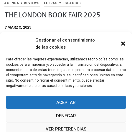
AGENDA Y REVIEWS
LETRAS Y ESPACIOS
THE LONDON BOOK FAIR 2025
7 MARZO, 2025
The London Book Fair, el evento clave de la literatura en el
Gestionar el consentimiento
Reino Unido promete ser, una vez más, una celebración de la
de las cookies
industria internacional del libro. The London Book Fair tendrá
lugar entre el 11 y 13 de marzo de 2025 en Olympia London.
Para ofrecer las mejores experiencias, utilizamos tecnologías como las
cookies para almacenar y/o acceder a la información del dispositivo. El
Compartir
consentimiento de estas tecnologías nos permitirá procesar datos como
el comportamiento de navegación o las identificaciones únicas en este
sitio. No consentir o retirar el consentimiento, puede afectar
negativamente a ciertas características y funciones.
ACEPTAR
DENEGAR
VER PREFERENCIAS
COPYRIGHT © TODOS LOS DERECHOS RESERVADOS