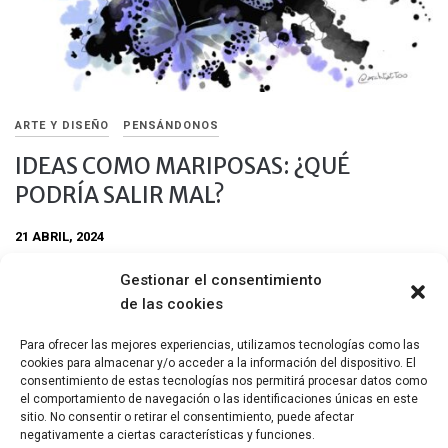
ARTE Y DISEÑO
PENSÁNDONOS
IDEAS COMO MARIPOSAS: ¿QUÉ
PODRÍA SALIR MAL?
21 ABRIL, 2024
Celebrando el día de la creatividad y la innovación, Silvia
Gestionar el consentimiento
Demetilla habla de las ideas geniales que todas tuvimos alguna
de las cookies
vez en la vida y, de cuya mano llegarían la realización
profesional y personal. Aunque, a veces, puede fallar.
Para ofrecer las mejores experiencias, utilizamos tecnologías como las
cookies para almacenar y/o acceder a la información del dispositivo. El
Compartir
consentimiento de estas tecnologías nos permitirá procesar datos como
el comportamiento de navegación o las identificaciones únicas en este
sitio. No consentir o retirar el consentimiento, puede afectar
negativamente a ciertas características y funciones.