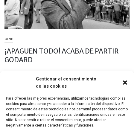
CINE
¡APAGUEN TODO! ACABA DE PARTIR
GODARD
21 OCTUBRE, 2022
Gestionar el consentimiento
Jean-Luc Godard, uno de mis ídolos cinematográficos, acaba
de las cookies
de partir a la eternidad después de un largo encierro auto
impuesto en su residencia de Suiza.
Para ofrecer las mejores experiencias, utilizamos tecnologías como las
cookies para almacenar y/o acceder a la información del dispositivo. El
Compartir
consentimiento de estas tecnologías nos permitirá procesar datos como
el comportamiento de navegación o las identificaciones únicas en este
sitio. No consentir o retirar el consentimiento, puede afectar
negativamente a ciertas características y funciones.