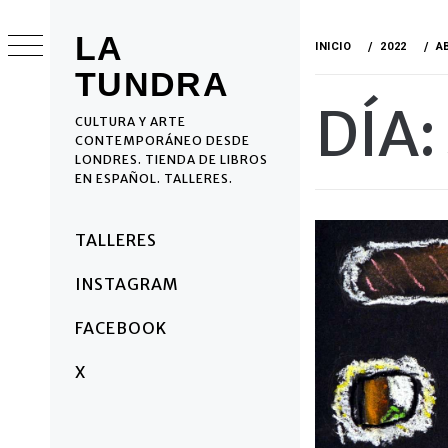
Ir
al
LA
INICIO
2022
A
contenido
TUNDRA
DÍA:
CULTURA Y ARTE
CONTEMPORÁNEO DESDE
LONDRES. TIENDA DE LIBROS
EN ESPAÑOL. TALLERES.
Menú
TALLERES
principal
INSTAGRAM
FACEBOOK
X