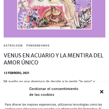
ASTROLOGÍA
PENSÁNDONOS
VENUS EN ACUARIO Y LA MENTIRA DEL
AMOR ÚNICO
12 FEBRERO, 2021
Mi sueño es que dejemos de decirle a la gente “te amo” y
empecemos a decir «sos amadx». Aparentemente el amor es
Gestionar el consentimiento
el amor de San Valentin, del enamorado o la enamorada, del
de las cookies
otre que se entrega, que te elige. ¿Por qué es esta la única
forma válida?
Para ofrecer las mejores experiencias, utilizamos tecnologías como las