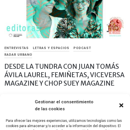
ENTREVISTAS
LETRAS Y ESPACIOS
PODCAST
RADAR URBANO
DESDE LA TUNDRA CON JUAN TOMÁS
ÁVILA LAUREL, FEMIÑETAS, VICEVERSA
MAGAZINE Y CHOP SUEY MAGAZINE
18 NOVIEMBRE, 2020
Gestionar el consentimiento
Juan Tomás Avila Laurel, Mariza Bafile (ViceVersa Magazine),
de las cookies
Lucila Carzoglio (Chop Suey Magazine) y Flor Coll (femiñetas)
en conversación
Para ofrecer las mejores experiencias, utilizamos tecnologías como las
cookies para almacenar y/o acceder a la información del dispositivo. El
Compartir