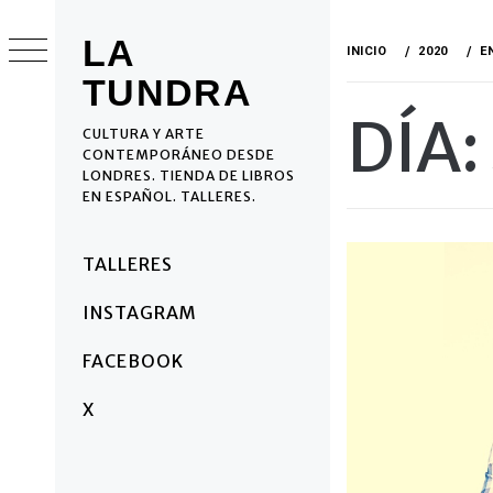
Ir
al
LA
INICIO
2020
E
contenido
TUNDRA
DÍA:
CULTURA Y ARTE
CONTEMPORÁNEO DESDE
LONDRES. TIENDA DE LIBROS
EN ESPAÑOL. TALLERES.
Menú
TALLERES
principal
INSTAGRAM
FACEBOOK
X