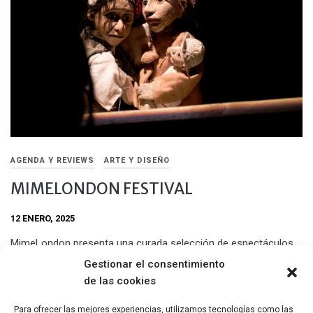
AGENDA Y REVIEWS
ARTE Y DISEÑO
MIMELONDON FESTIVAL
12 ENERO, 2025
MimeLondon presenta una curada selección de espectáculos
de teatro físico, marionetas, cine y talleres en varias sedes de
Gestionar el consentimiento
Londres incluyendo al Barbican Centre, Southbank Centre,
de las cookies
Sadler’s Wells Peacock Theatre, The Place y Little Angel
Studios. Del 14 de enero al 2 de febrero de 2025.
Para ofrecer las mejores experiencias, utilizamos tecnologías como las