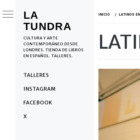
Ir
al
LA
INICIO
LATINOS E
contenido
TUNDRA
LAT
CULTURA Y ARTE
CONTEMPORÁNEO DESDE
LONDRES. TIENDA DE LIBROS
EN ESPAÑOL. TALLERES.
Menú
TALLERES
principal
INSTAGRAM
FACEBOOK
X