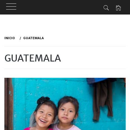
Ir
al
INICIO
GUATEMALA
contenido
GUATEMALA