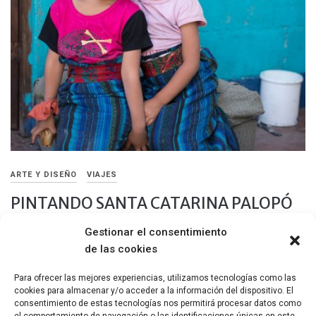
ARTE Y DISEÑO
VIAJES
PINTANDO SANTA CATARINA PALOPÓ
Gestionar el consentimiento
2 NOVIEMBRE, 2018
de las cookies
Santa Catarina Palopó es un pueblo a orillas del lago Atitlán,
famoso por la pureza y el color azul intenso […]
Para ofrecer las mejores experiencias, utilizamos tecnologías como las
cookies para almacenar y/o acceder a la información del dispositivo. El
Compartir
consentimiento de estas tecnologías nos permitirá procesar datos como