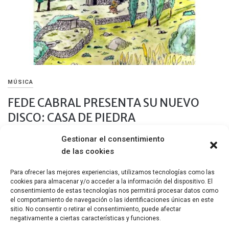
MÚSICA
FEDE CABRAL PRESENTA SU NUEVO
DISCO: CASA DE PIEDRA
Gestionar el consentimiento
26 OCTUBRE, 2020
de las cookies
El tiempo es solo una ilusión, el tiempo es lo que quieras de él /
Fede Cabral
Para ofrecer las mejores experiencias, utilizamos tecnologías como las
cookies para almacenar y/o acceder a la información del dispositivo. El
Compartir
consentimiento de estas tecnologías nos permitirá procesar datos como
el comportamiento de navegación o las identificaciones únicas en este
sitio. No consentir o retirar el consentimiento, puede afectar
negativamente a ciertas características y funciones.